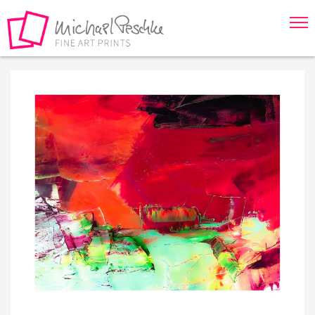
Springe direkt zu:
Hauptmenü
Inhalt
Fußzeile